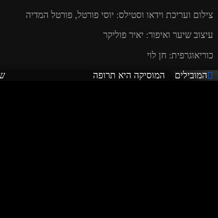
צילום ועריכת וידאו וסטילס: יוסי פורטל, פורטל המדיה
עיצוב שיער ואיפור: יאיר פוליקר
כוריאוגרפית: חן לוי
המובילים
המוסיקה היא תרופה
שי
רקדניות: חן לוי, רומי לאו, ארין אלדבח, ליאור פינטו.
תלבושות: יגאל מרלי
מנהלת אישית: 0542633311, שירן.